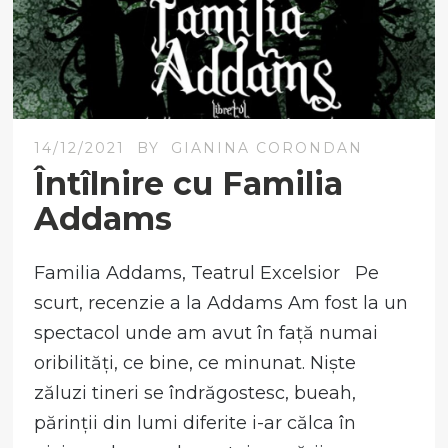
14/12/2021
BY
GIANINA CORONDAN
Întîlnire cu Familia
Addams
Familia Addams, Teatrul Excelsior Pe
scurt, recenzie a la Addams Am fost la un
spectacol unde am avut în față numai
oribilități, ce bine, ce minunat. Niște
zăluzi tineri se îndrăgostesc, bueah,
părinții din lumi diferite i-ar călca în