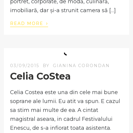
portret, corporate, de modă, culinară,
imobiliară, dar și-a strunit camera să […]
›
READ MORE
03/09/2015
BY
GIANINA CORONDAN
Celia CoStea
Celia Costea este una din cele mai bune
soprane ale lumii. Eu atit va spun. E cazul
sa stim mai multe de ea. A cintat
magistral aseara, in cadrul Festivalului
Enescu, de s-a infiorat toata asistenta.