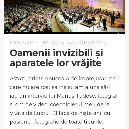
08/02/2021
BY
GIANINA CORONDAN
Oamenii invizibili și
aparatele lor vrăjite
Astăzi, printr-o suceală de împrejurări pe
care nu are rost sa insist, am ajuns să-i
iau un interviu lui Marius Tudose, fotograf
si om de video, coechipierul meu de la
Vizita de Lucru. El face de niște ani, cu
pasiune, fotografie de toate tipurile,