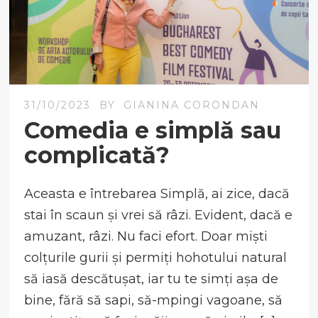
31/10/2023
BY
GIANINA CORONDAN
Comedia e simplă sau
complicată?
Aceasta e întrebarea Simplă, ai zice, dacă
stai în scaun și vrei să râzi. Evident, dacă e
amuzant, râzi. Nu faci efort. Doar miști
colțurile gurii și permiți hohotului natural
să iasă descătușat, iar tu te simți așa de
bine, fără să sapi, să-mpingi vagoane, să