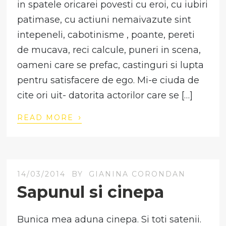
in spatele oricarei povesti cu eroi, cu iubiri
patimase, cu actiuni nemaivazute sint
intepeneli, cabotinisme , poante, pereti
de mucava, reci calcule, puneri in scena,
oameni care se prefac, castinguri si lupta
pentru satisfacere de ego. Mi-e ciuda de
cite ori uit- datorita actorilor care se […]
›
READ MORE
14/03/2014
BY
GIANINA CORONDAN
Sapunul si cinepa
Bunica mea aduna cinepa. Si toti satenii.