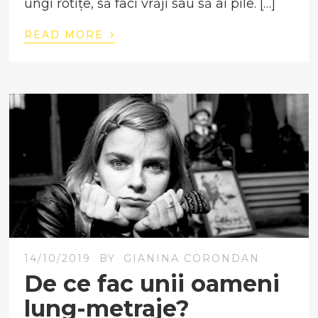
ungi rotițe, să faci vrăji sau să ai pile. […]
›
READ MORE
14/10/2019
BY
GIANINA CORONDAN
De ce fac unii oameni
lung-metraje?