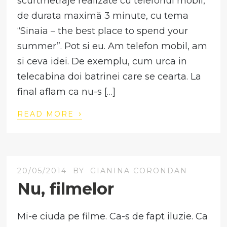
scurtmetraje realizate cu telefonul mobil,
de durata maximă 3 minute, cu tema
“Sinaia – the best place to spend your
summer”. Pot si eu. Am telefon mobil, am
si ceva idei. De exemplu, cum urca in
telecabina doi batrinei care se cearta. La
final aflam ca nu-s […]
›
READ MORE
20/05/2014
BY
GIANINA CORONDAN
Nu, filmelor
Mi-e ciuda pe filme. Ca-s de fapt iluzie. Ca