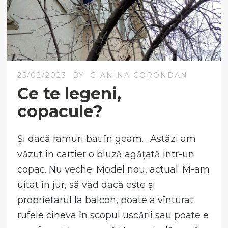
25/02/2023
BY
GIANINA CORONDAN
Ce te legeni,
copacule?
Și dacă ramuri bat în geam… Astăzi am
văzut in cartier o bluză agățată intr-un
copac. Nu veche. Model nou, actual. M-am
uitat în jur, să văd dacă este și
proprietarul la balcon, poate a vînturat
rufele cineva în scopul uscării sau poate e