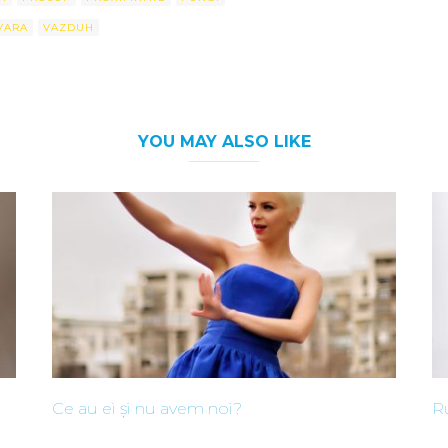
VARA
VAZDUH
YOU MAY ALSO LIKE
Ce au ei și nu avem noi?
Ru