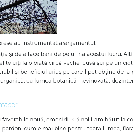
erese au instrumentat aranjamentul.
nția și de a face bani de pe urma acestui lucru. Alt
l te uiți la o biată cîrpă veche, pusă șui pe un ci
rabil și beneficiul uriaș pe care-l pot obține de la 
vie, organică, cu lumea botanică, nevinovată, dezint
faceri
 favorabile nouă, omenirii. Că noi i-am bătut la c
ardon, cum e mai bine pentru toată lumea, florală