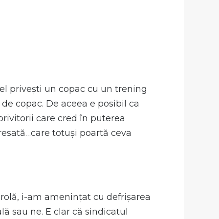
fel privești un copac cu un trening
ot de copac. De aceea e posibil ca
privitorii care cred în puterea
eresată…care totuși poartă ceva
orolă, i-am amenințat cu defrișarea
 sau ne. E clar că sindicatul