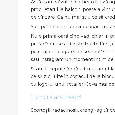
Astăzi am văzut in cartier o bluză ag
proprietarul la balcon, poate a vîntu
de vînzare. Că nu mai știu ce să cred
Sau poate e o manevră copăcească
Nu e prima oară cînd văd, chiar in p
prefacîndu-se a fi niste fructe tîrzii
pe coajă nebăgarea în seamă? Ce, e
sau Instagram un moment intim de i
Și am început să mă uit mai atent la
ce să zic, uite în copacul de la bloc
cu logo-ul unui retailer. Ceva mai d
Clorofila are treabă
Scorțoșii, rădăcinoșii, crengi-agitînd