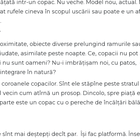
ățată intr-un copac. Nu veche. Model nou, actual. M
rat rufele cineva în scopul uscării sau poate e un 
.
?
roximitate, obiecte diverse prelungind ramurile sa
, ciudate, asimilate peste noapte. Ce, copacii nu pot
i nu sunt oameni? Nu-i imbrățișam noi, cu patos,
ntegrare în natură?
 coroanele copacilor. Sînt ele stăpîne peste strat
ul vecin cum atîrnă un prosop. Dincolo, spre piață
eparte este un copac cu o pereche de încălțări bă
e sînt mai deștepți decît par. Își fac platformă. În