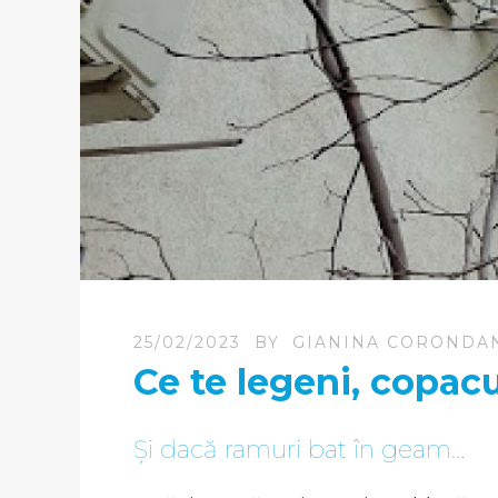
25/02/2023
BY
GIANINA CORONDA
Ce te legeni, copac
Și dacă ramuri bat în geam…