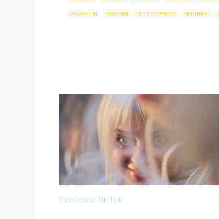
RADACINI
RAMURI
TESTOSTERON
TRENING
Cioc-cioc Tik Tok