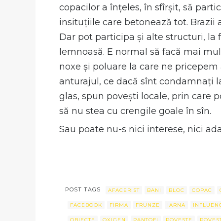
copacilor a înțeles, în sfîrșit, să par
insituțiile care betonează tot. Brazi
Dar pot participa și alte structuri, la
lemnoasă. E normal să facă mai mult,
noxe și poluare la care ne pricepem 
anturajul, ce dacă sînt condamnați la
glas, spun povești locale, prin care p
să nu stea cu crengile goale în sîn.
Sau poate nu-s nici interese, nici ada
POST TAGS
AFACERIST
BANI
BLOC
COPAC
FACEBOOK
FIRMA
FRUNZE
IARNA
INFLUEN
OBIECTE
OXIGEN
PANTOFI
POVESTE
POVEST