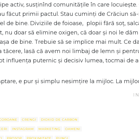
ticipe activ, susținînd comunitățile în care locuiește
i au făcut primii pactul. Stau cuminți de Crăciun să
 fel de bine. Diviziile de foioase, plopii fără soț, sa
 nu doar să elimine oxigen, că doar și noi le dăm
așa de bine. Trebuie să se implice mai mult. Ce da
 tăcere, lasă că avem noi limbaj de lemn și pentru
ot influența puternic și decisiv lumea, tocmai de ac
ptare, e pur și simplu nesimțire la mijloc. La mijlo
I
COROANE
CRENGI
DIOXID DE CARBON
CERI
INSTAGRAM
MARKETING
OAMENI
I
PROSOP
PROXIMITATE
PUNGI