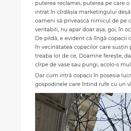
puterea reclamei, puterea pe care o 
intrat în cîrdășia marketingului deșăn
oameni să privească nimicul de pe cre
veritabili, nu apar doar așa, goi, în o
De pildă, e evident că lîngă copacii 
în vecinătatea copacilor care susțin 
treaba lor de ce, Doamne ferește, d
cîrpe de vase sau pungi, acolo-s mult
Dar cum intră copacii în posesia luc
gospodinele care întind rufe cu un vî