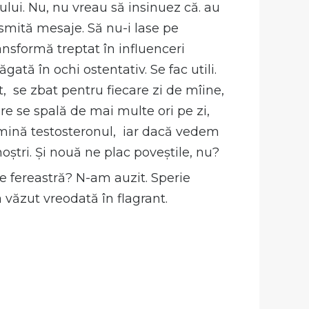
lui. Nu, nu vreau să insinuez că. au
ansmită mesaje. Să nu-i lase pe
ansformă treptat în influenceri
gată în ochi ostentativ. Se fac utili.
, se zbat pentru fiecare zi de mîine,
re se spală de mai multe ori pe zi,
omină testosteronul, iar dacă vedem
oștri. Și nouă ne plac poveștile, nu?
e fereastră? N-am auzit. Sperie
 văzut vreodată în flagrant.