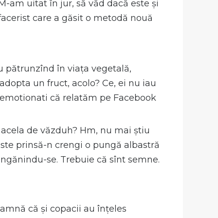
-am uitat în jur, să văd dacă este și
afacerist care a găsit o metodă nouă
u pătrunzînd în viața vegetală,
 adopta un fruct, acolo? Ce, ei nu iau
 emotionati că relatăm pe Facebook
ul acela de văzduh? Hm, nu mai știu
 este prinsă-n crengi o pungă albastră
lăngănindu-se. Trebuie că sînt semne.
seamnă că și copacii au înțeles