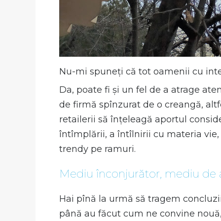
Nu-mi spuneți că tot oamenii cu int
Da, poate fi și un fel de a atrage ate
de firmă spînzurat de o creangă, altfe
retailerii să înțeleagă aportul conside
întîmplării, a întîlnirii cu materia 
trendy pe ramuri.
Mediu înconjurător, mediu de a
Hai pînă la urmă să tragem concluzii
până au făcut cum ne convine nouă, p