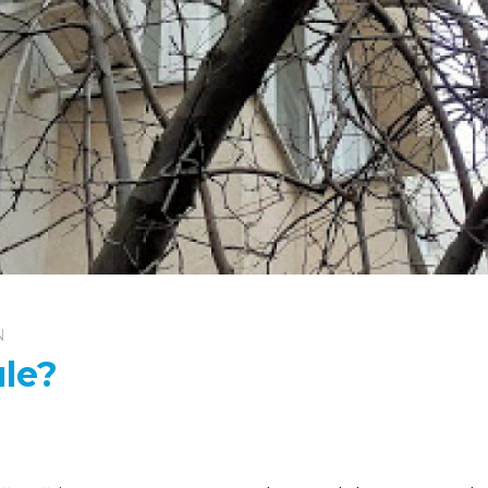
N
ule?