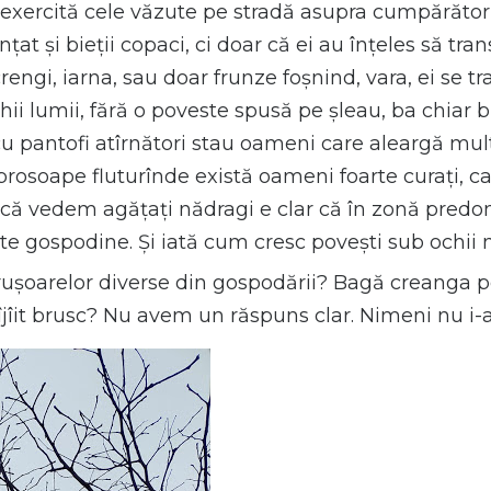
exercită cele văzute pe stradă asupra cumpărătoru
țat și bieții copaci, ci doar că ei au înțeles să tr
ngi, iarna, sau doar frunze foșnind, vara, ei se tr
chii lumii, fără o poveste spusă pe șleau, ba chiar bă
cu pantofi atîrnători stau oameni care aleargă mult
prosoape fluturînde există oameni foarte curați, ca
acă vedem agățați nădragi e clar că în zonă pred
e gospodine. Și iată cum cresc povești sub ochii n
rușoarelor diverse din gospodării? Bagă creanga p
jîit brusc? Nu avem un răspuns clar. Nimeni nu i-a