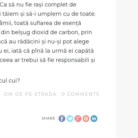
. Ca să nu fie rași complet de
-i tăiem și să-i umplem cu de toate.
lcâmii, toată suflarea de esență
 din belșug dioxid de carbon, prin
că au rădăcini și nu-și pot alege
 ei, iată că pînă la urmă ei capătă
eea ar trebui să fie responsabili și
cul cui?
N
OM DE PE STRADA
0
COMMENTS
SHARE