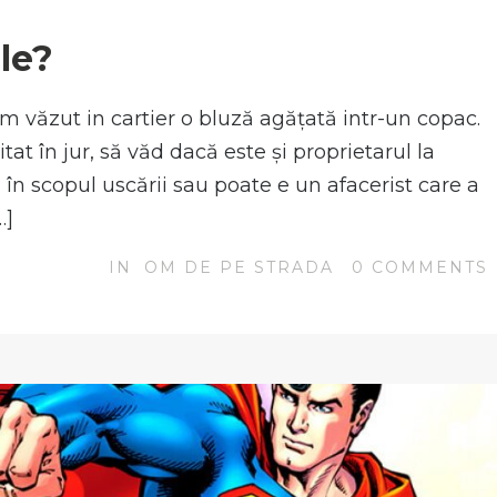
N
le?
m văzut in cartier o bluză agățată intr-un copac.
t în jur, să văd dacă este și proprietarul la
 în scopul uscării sau poate e un afacerist care a
…]
IN
OM DE PE STRADA
0
COMMENTS