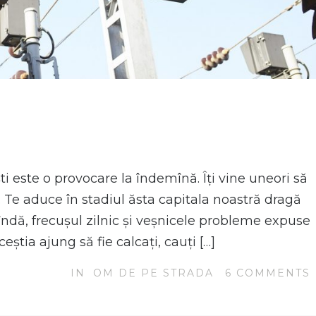
i este o provocare la îndemînă. Îți vine uneori să
ap. Te aduce în stadiul ăsta capitala noastră dragă
cîndă, frecușul zilnic și veșnicele probleme expuse
eștia ajung să fie calcați, cauți […]
IN
OM DE PE STRADA
6
COMMENTS