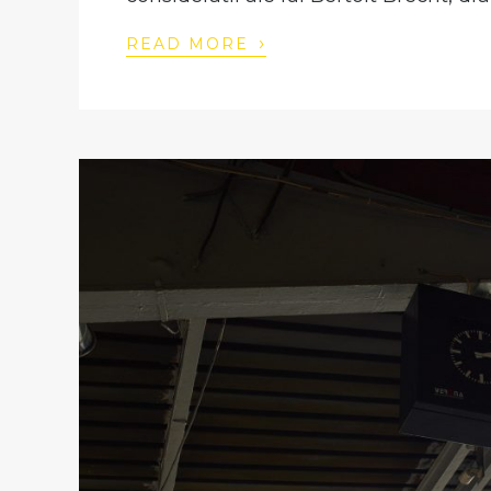
›
READ MORE