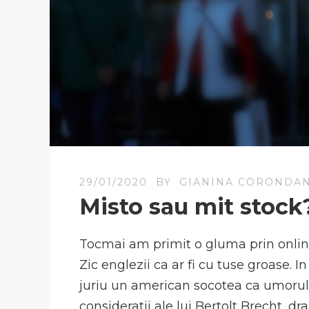
29/01/2020
BY
GIANINA CORONDA
Misto sau mit stock
Tocmai am primit o gluma prin online.
Zic englezii ca ar fi cu tuse groase. I
juriu un american socotea ca umorul 
consideratii ale lui Bertolt Brecht, d