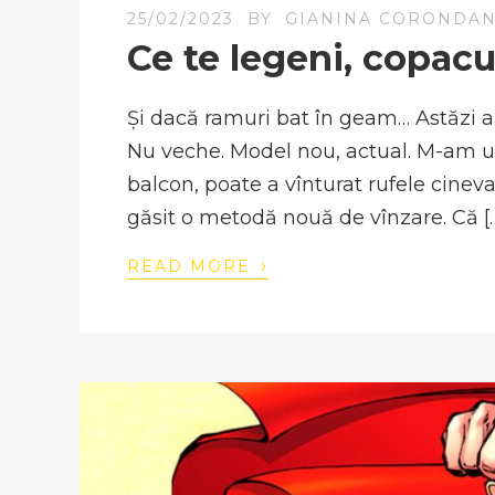
25/02/2023
BY
GIANINA CORONDA
Ce te legeni, copacu
Și dacă ramuri bat în geam… Astăzi a
Nu veche. Model nou, actual. M-am uita
balcon, poate a vînturat rufele cineva
găsit o metodă nouă de vînzare. Că [
›
READ MORE