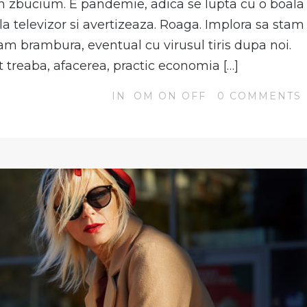
 zbucium. E pandemie, adica se lupta cu o boala
 la televizor si avertizeaza. Roaga. Implora sa stam
ram brambura, eventual cu virusul tiris dupa noi.
at treaba, afacerea, practic economia […]
IN
OM ON OFF
0
COMMENTS