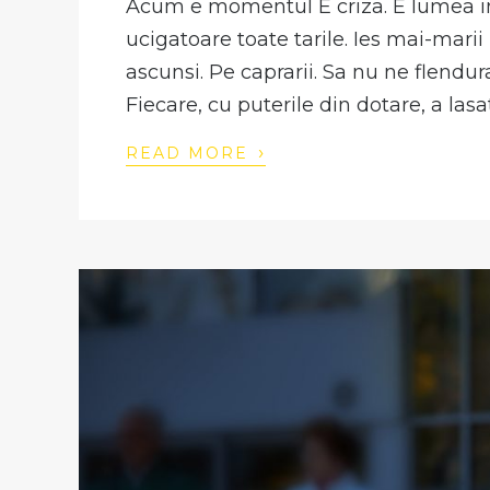
Acum e momentul E criza. E lumea in
ucigatoare toate tarile. Ies mai-marii
ascunsi. Pe caprarii. Sa nu ne flendu
Fiecare, cu puterile din dotare, a las
›
READ MORE