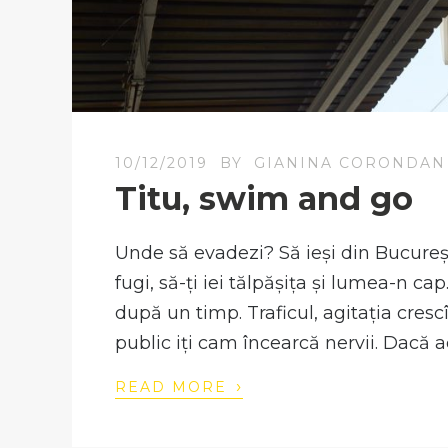
10/12/2019
BY
GIANINA CORONDAN
Titu, swim and go
Unde să evadezi? Să ieși din Bucureșt
fugi, să-ți iei tălpășița și lumea-n c
după un timp. Traficul, agitația cres
public iți cam încearcă nervii. Dacă ac
›
READ MORE