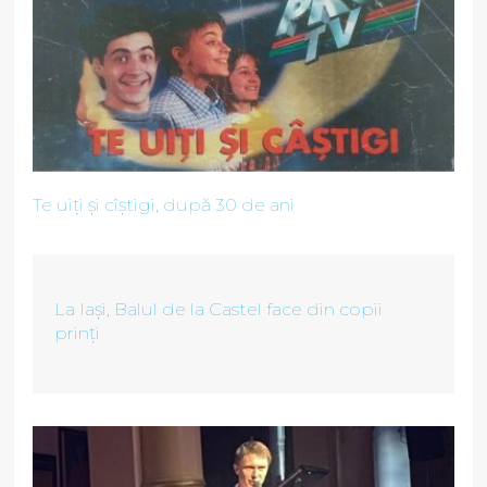
Te uiți și cîștigi, după 30 de ani
La Iași, Balul de la Castel face din copii
prinți