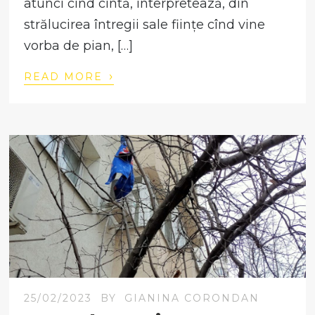
atunci cînd cîntă, interpretează, din
strălucirea întregii sale ființe cînd vine
vorba de pian, […]
›
READ MORE
25/02/2023
BY
GIANINA CORONDAN