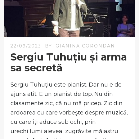
22/09/2023
BY
GIANINA CORONDAN
Sergiu Tuhuțiu și arma
sa secretă
Sergiu Tuhuțiu este pianist. Dar nu e de-
ajuns atît. E un pianist de top. Nu din
clasamente zic, că nu mă pricep. Zic din
ardoarea cu care vorbește despre muzică,
cu care îți aduce sub ochi, prin
urechi lumi aievea, zugrăvite măiastru