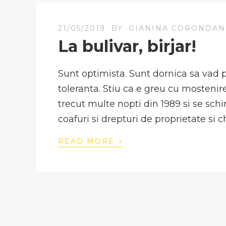
21/05/2019
BY
GIANINA CORONDAN
La bulivar, birjar!
Sunt optimista. Sunt dornica sa vad par
toleranta. Stiu ca e greu cu mostenire
trecut multe nopti din 1989 si se sch
coafuri si drepturi de proprietate si ch
›
READ MORE