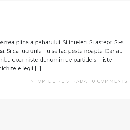
tea plina a paharului. Si inteleg. Si astept. Si-s
a. Si ca lucrurile nu se fac peste noapte. Dar au
imba doar niste denumiri de partide si niste
ichitele legii […]
IN
OM DE PE STRADA
0
COMMENTS