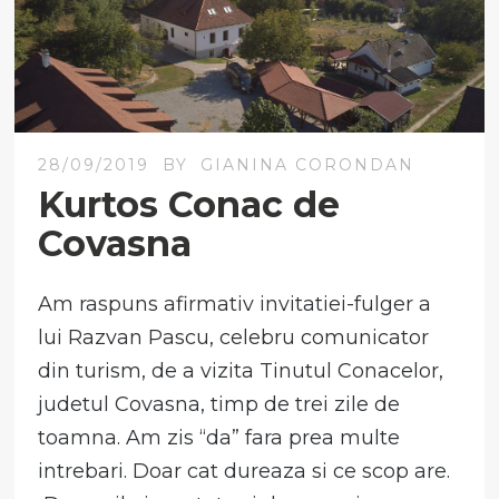
28/09/2019
BY
GIANINA CORONDAN
Kurtos Conac de
Covasna
Am raspuns afirmativ invitatiei-fulger a
lui Razvan Pascu, celebru comunicator
din turism, de a vizita Tinutul Conacelor,
judetul Covasna, timp de trei zile de
toamna. Am zis “da” fara prea multe
intrebari. Doar cat dureaza si ce scop are.