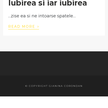
Iubirea si iar iubirea
…zise ea si ne intoarse spatele…
›
READ MORE
© COPYRIGHT GIANINA CORONDAN