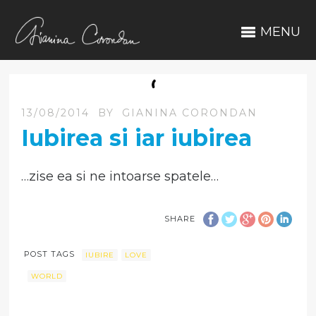
MENU
13/08/2014
BY
GIANINA CORONDAN
Iubirea si iar iubirea
…zise ea si ne intoarse spatele…
SHARE
POST TAGS
IUBIRE
LOVE
WORLD