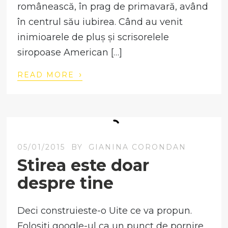
românească, în prag de primavară, având
în centrul său iubirea. Când au venit
inimioarele de pluș și scrisorelele
siropoase American […]
›
READ MORE
05/01/2015
BY
GIANINA CORONDAN
Stirea este doar
despre tine
Deci construieste-o Uite ce va propun.
Folositi google-ul ca un punct de pornire,