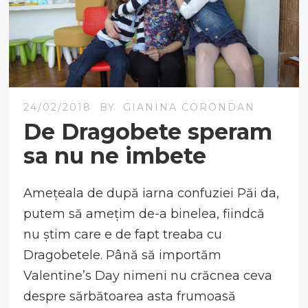
24/02/2018
BY
GIANINA CORONDAN
De Dragobete speram
sa nu ne imbete
Amețeala de după iarna confuziei Păi da,
putem să amețim de-a binelea, fiindcă
nu știm care e de fapt treaba cu
Dragobetele. Până să importăm
Valentine’s Day nimeni nu crăcnea ceva
despre sărbătoarea asta frumoasă