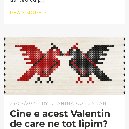
da, văd cu […]
›
READ MORE
24/02/2022
BY
GIANINA CORONDAN
Cine e acest Valentin
de care ne tot lipim?