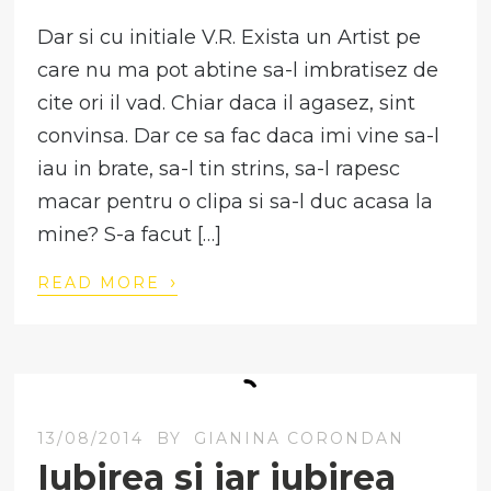
Dar si cu initiale V.R. Exista un Artist pe
care nu ma pot abtine sa-l imbratisez de
cite ori il vad. Chiar daca il agasez, sint
convinsa. Dar ce sa fac daca imi vine sa-l
iau in brate, sa-l tin strins, sa-l rapesc
macar pentru o clipa si sa-l duc acasa la
mine? S-a facut […]
›
READ MORE
13/08/2014
BY
GIANINA CORONDAN
Iubirea si iar iubirea