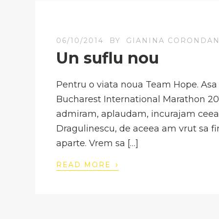
06/10/2014
BY
GIANINA CORONDA
Un suflu nou
Pentru o viata noua Team Hope. Asa s
Bucharest International Marathon 2014
admiram, aplaudam, incurajam ceea 
Dragulinescu, de aceea am vrut sa f
aparte. Vrem sa […]
›
READ MORE