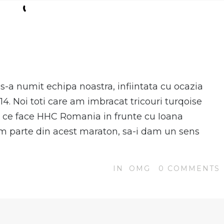
N
-a numit echipa noastra, infiintata cu ocazia
. Noi toti care am imbracat tricouri turqoise
ce face HHC Romania in frunte cu Ioana
im parte din acest maraton, sa-i dam un sens
IN
OMG
0
COMMENTS