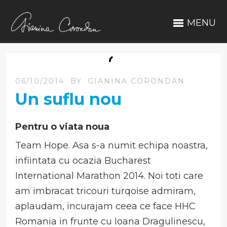
MENU
06/10/2014
BY
GIANINA CORONDAN
Un suflu nou
Pentru o viata noua
Team Hope. Asa s-a numit echipa noastra,
infiintata cu ocazia Bucharest
International Marathon 2014. Noi toti care
am imbracat tricouri turqoise admiram,
aplaudam, incurajam ceea ce face HHC
Romania in frunte cu Ioana Dragulinescu,