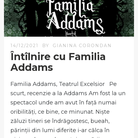
14/12/2021
BY
GIANINA CORONDAN
Întîlnire cu Familia
Addams
Familia Addams, Teatrul Excelsior Pe
scurt, recenzie a la Addams Am fost la un
spectacol unde am avut în față numai
oribilități, ce bine, ce minunat. Niște
zăluzi tineri se îndrăgostesc, bueah,
părinții din lumi diferite i-ar călca în