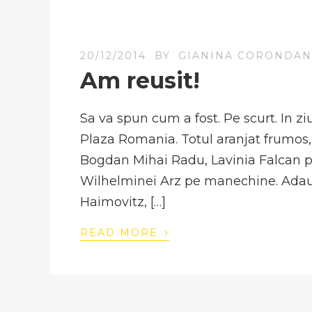
20/12/2014
BY
GIANINA CORONDA
Am reusit!
Sa va spun cum a fost. Pe scurt. In z
Plaza Romania. Totul aranjat frumos, 
Bogdan Mihai Radu, Lavinia Falcan pe 
Wilhelminei Arz pe manechine. Adau
Haimovitz, […]
›
READ MORE