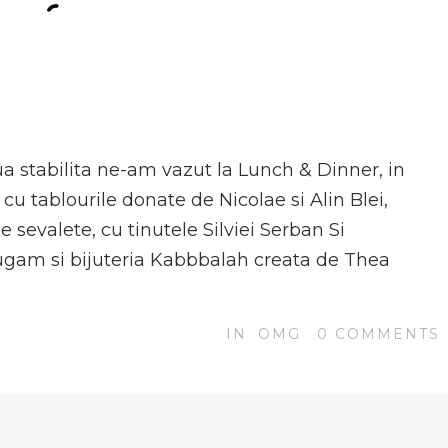
N
iua stabilita ne-am vazut la Lunch & Dinner, in
cu tablourile donate de Nicolae si Alin Blei,
sevalete, cu tinutele Silviei Serban Si
gam si bijuteria Kabbbalah creata de Thea
IN
OMG
0
COMMENTS