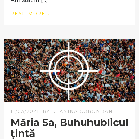
Am stat în […]
›
READ MORE
11/03/2021
BY
GIANINA CORONDAN
Măria Sa, Buhuhublicul
țintă