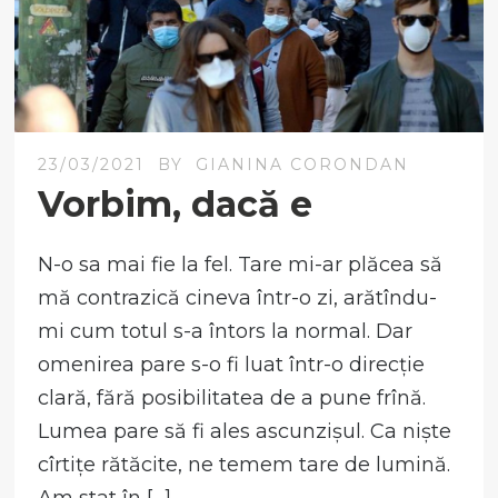
23/03/2021
BY
GIANINA CORONDAN
Vorbim, dacă e
N-o sa mai fie la fel. Tare mi-ar plăcea să
mă contrazică cineva într-o zi, arătîndu-
mi cum totul s-a întors la normal. Dar
omenirea pare s-o fi luat într-o direcție
clară, fără posibilitatea de a pune frînă.
Lumea pare să fi ales ascunzișul. Ca niște
cîrtițe rătăcite, ne temem tare de lumină.