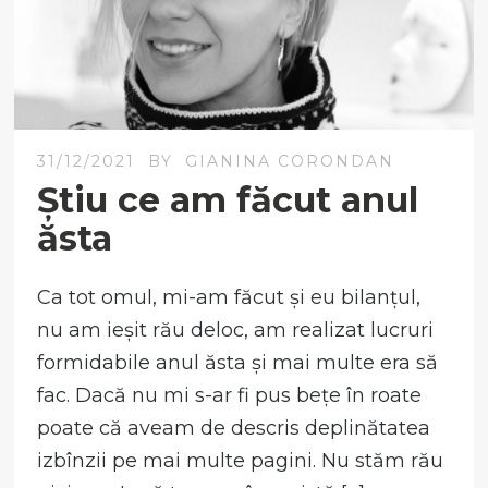
31/12/2021
BY
GIANINA CORONDAN
Știu ce am făcut anul
ăsta
Ca tot omul, mi-am făcut și eu bilanțul,
nu am ieșit rău deloc, am realizat lucruri
formidabile anul ăsta și mai multe era să
fac. Dacă nu mi s-ar fi pus bețe în roate
poate că aveam de descris deplinătatea
izbînzii pe mai multe pagini. Nu stăm rău