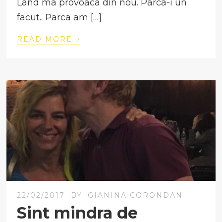
Land ma provoaca din nou. Parca-i un
facut.. Parca am […]
›
READ MORE
22/02/2017
BY
GIANINA CORONDAN
Sint mindra de