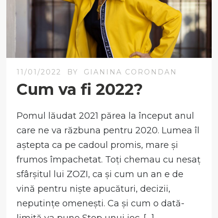
11/01/2022
BY
GIANINA CORONDAN
Cum va fi 2022?
Pomul lăudat 2021 părea la început anul
care ne va răzbuna pentru 2020. Lumea îl
aștepta ca pe cadoul promis, mare și
frumos împachetat. Toți chemau cu nesaț
sfârșitul lui ZOZI, ca și cum un an e de
vină pentru niște apucături, decizii,
neputințe omenești. Ca și cum o dată-