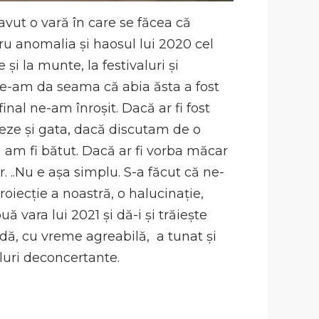
avut o vară în care se făcea că
ru anomalia și haosul lui 2020 cel
 la munte, la festivaluri și
. Ne-am da seama că abia ăsta a fost
inal ne-am înroșit. Dacă ar fi fost
oieze și gata, dacă discutam de o
i am fi bătut. Dacă ar fi vorba măcar
. ..Nu e așa simplu. S-a făcut că ne-
oiecție a noastră, o halucinație,
 vara lui 2021 și dă-i și trăiește
îndă, cu vreme agreabilă, a tunat și
peluri deconcertante.