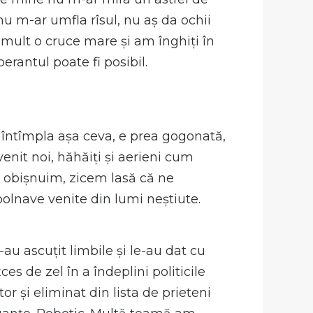
 nu m-ar umfla rîsul, nu aș da ochii
l mult o cruce mare și am înghiți în
erantul poate fi posibil.
e întîmpla așa ceva, e prea gogonată,
enit noi, hăhăiți și aerieni cum
e obișnuim, zicem lasă că ne
olnave venite din lumi neștiute.
au ascuțit limbile și le-au dat cu
s de zel în a îndeplini politicile
r și eliminat din lista de prieteni