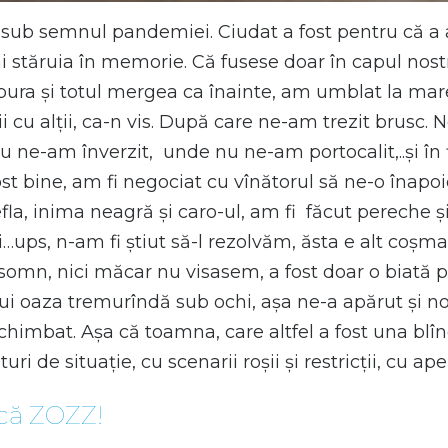
e sub semnul pandemiei. Ciudat a fost pentru că a 
i stăruia în memorie. Că fusese doar în capul nost
a și totul mergea ca înainte, am umblat la mare și
nii cu alții, ca-n vis. După care ne-am trezit brusc
nu ne-am înverzit, unde nu ne-am portocalit,..și în f
 fost bine, am fi negociat cu vînătorul să ne-o înap
fla, inima neagră și caro-ul, am fi făcut pereche ș
…ups, n-am fi știut să-l rezolvăm, ăsta e alt coșmar
somn, nici măcar nu visasem, a fost doar o biată pr
i oaza tremurîndă sub ochi, așa ne-a apărut și nouă
a schimbat. Așa că toamna, care altfel a fost una bl
turi de situație, cu scenarii roșii și restricții, cu a
scă ZOZZ!