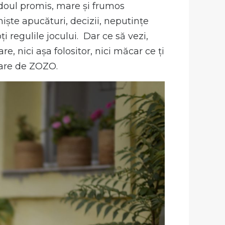
doul promis, mare și frumos
iște apucături, decizii, neputințe
i regulile jocului. Dar ce să vezi,
e, nici așa folositor, nici măcar ce ți
tare de ZOZO.