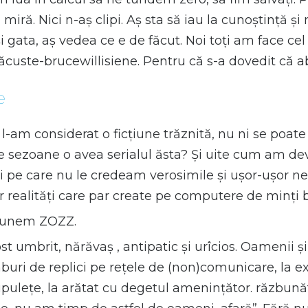
iră. Nici n-aș clipi. Aș sta să iau la cunoștință și
și gata, aș vedea ce e de făcut. Noi toți am face ce
ăcuste-brucewillisiene. Pentru că s-a dovedit că ab
e
 l-am considerat o ficțiune trăznită, nu ni se poat
e sezoane o avea serialul ăsta? Și uite cum am dev
i pe care nu le credeam verosimile și ușor-ușor n
realități care par create pe computere de minți b
spunem ZOZZ.
 umbrit, nărăvaș , antipatic și urîcios. Oamenii și-
uri de replici pe rețele de (non)comunicare, la exce
pulețe, la arătat cu degetul amenințător. răzbunăto