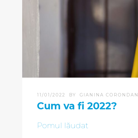
11/01/2022
BY
GIANINA CORONDA
Cum va fi 2022?
Pomul lăudat