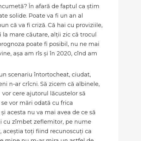
încumetă? În afară de faptul ca știm
te solide. Poate va fi un an al
 că va fi criză. Că hai cu proviziile,
 la mare căutare, alții zic că trocul
 prognoza poate fi posibil, nu ne mai
ine, așa am rîs și în 2020, cînd am
n scenariu întortocheat, ciudat,
ni n-ar crîcni. Să zicem că albinele,
 vor cere ajutorul lăcustelor să
 se vor mări odată cu frica
 și acesta nu va mai avea de ce să
toi cu zîmbet zeflemitor, pe nume
 aceștia toți fiind recunoscuți ca
. Pe mine nu m-ar mira un astfel de