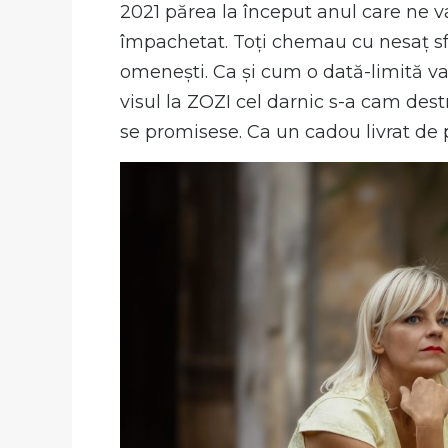
2021 părea la început anul care ne 
împachetat. Toți chemau cu nesaț sfâr
omenești. Ca și cum o dată-limită va 
visul la ZOZI cel darnic s-a cam destr
se promisese. Ca un cadou livrat de 