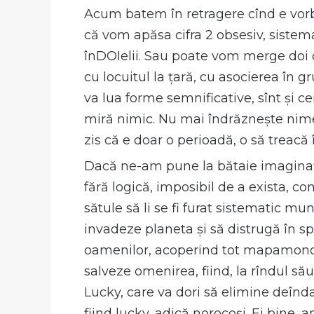
Acum batem în retragere cînd e vorba
că vom apăsa cifra 2 obsesiv, sistemat
înDOIelii. Sau poate vom merge doi cît
cu locuitul la țară, cu asocierea în gr
va lua forme semnificative, sînt și c
miră nimic. Nu mai îndrăznește nimen
zis că e doar o perioadă, o să treacă 
Dacă ne-am pune la bătaie imaginați
fără logică, imposibil de a exista, co
sătule să li se fi furat sistematic m
invadeze planeta și să distrugă în sp
oamenilor, acoperind tot mapamondul,
salveze omenirea, fiind, la rîndul să
Lucky, care va dori să elimine deîndat
fiind lucky, adică norocoși. Ei bine,