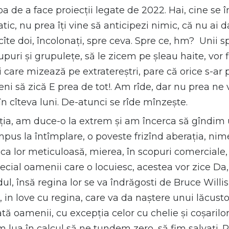
 de a face proiecții legate de 2022. Hai, cine se 
ic, nu prea îți vine să anticipezi nimic, că nu ai da
e doi, încolonați, spre ceva. Spre ce, hm? Unii spun
upuri și grupulețe, să le zicem pe șleau haite, vor fi
ei care mizează pe extratereștri, pare că orice s-ar
i să zică E prea de tot!. Am rîde, dar nu prea ne v
în cîteva luni. De-atunci se rîde mînzește.
a, am duce-o la extrem și am încerca să gîndim u
mpus la întîmplare, o poveste frizînd aberația, nime
unca lor meticuloasă, mierea, în scopuri comerciale,
ecial oamenii care o locuiesc, acestea vor zice Da,
 însă regina lor se va îndrăgosti de Bruce Willis
u, in love cu regina, care va da naștere unui lăcus
ă oamenii, cu excepția celor cu chelie și coșarilor,
 am lua în calcul să ne tundem zero, să fim salvați