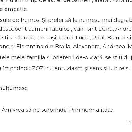
ne, nu am timp de astfel de oameni, afară”. Fără 
de empatie.
sule de frumos. Și prefer să le numesc mai degrabă,
-au descoperit oameni fabuloși, cum sînt Dana, And
Cristi și Claudiu din Iași, Ioana-Lucia, Paul, Bianca
ane și Florentina din Brăila, Alexandra, Andreea, M
ele mele: familia și prietenii de-o viață, se știu d
i a împodobit ZOZI cu entuziasm și sens și iubire ș
 mulțumesc.
m vrea să ne surprindă. Prin normalitate.
I