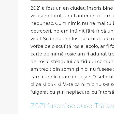
2021 a fost un an ciudat, înscris bin
visasem totul, anul anterior abia ma
nebunesc. Cum nimic nu ne mai tulbur
petreceri, ne-am întîlnit fără frică u
visul. Și de nu am fost scuturați, de 
vorba de o scufiță roșie, acolo, ar fi
carte de inimă roșie am fi adunat tre
de .roșul steagului partidului comuni
am trezit din somn și nici nu fusese 
cam cum îi apare în deșert însetatulu
clipa și dă-i și fă-te că nimic nu s-
fulgerat cu știri neplăcute, cu întorsă
ZOZI fuse și se duse. Trăia