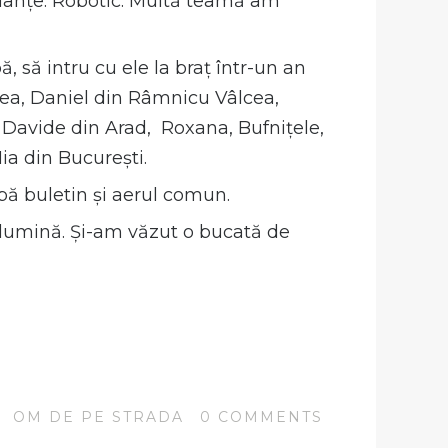
nuanțe. Robotic. Multă teamă am
 să intru cu ele la braț într-un an
reea, Daniel din Râmnicu Vâlcea,
 și Davide din Arad, Roxana, Bufnițele,
ia din București.
upă buletin și aerul comun.
i lumină. Și-am văzut o bucată de
N
OM DE PE STRADA
0
COMMENTS