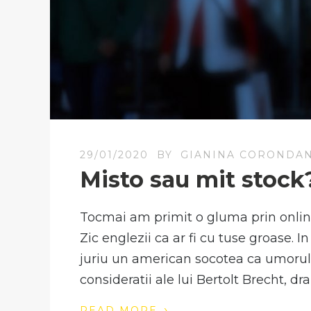
29/01/2020
BY
GIANINA CORONDA
Misto sau mit stock
Tocmai am primit o gluma prin online.
Zic englezii ca ar fi cu tuse groase. I
juriu un american socotea ca umorul 
consideratii ale lui Bertolt Brecht, d
›
READ MORE