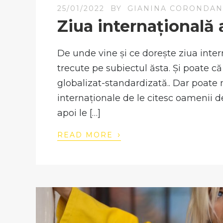
25/01/2022
BY
GIANINA CORONDA
Ziua internațională a
De unde vine și ce dorește ziua inter
trecute pe subiectul ăsta. Și poate 
globalizat-standardizată.. Dar poate 
internaționale de le citesc oamenii d
apoi le […]
›
READ MORE