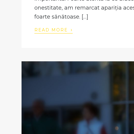
onestitate, am remarcat apariția aces
foarte sănătoase. […]
›
READ MORE