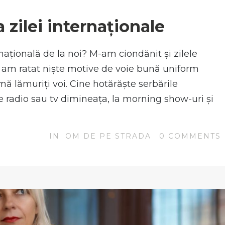
N
 zilei internaționale
națională de la noi? M-am ciondănit și zilele
că am ratat niște motive de voie bună uniform
mă lămuriți voi. Cine hotărăște serbările
e radio sau tv dimineața, la morning show-uri și
IN
OM DE PE STRADA
0
COMMENTS