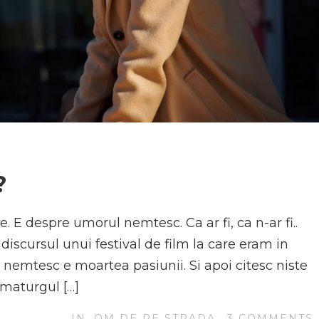
N
?
 E despre umorul nemtesc. Ca ar fi, ca n-ar fi..
n discursul unui festival de film la care eram in
nemtesc e moartea pasiunii. Si apoi citesc niste
ramaturgul […]
IN
OM DE PE STRADA
3
COMMENTS