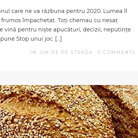
anul care ne va răzbuna pentru 2020. Lumea îl
i frumos împachetat. Toți chemau cu nesaț
de vină pentru niște apucături, decizii, neputințe
pune Stop unui joc. […]
IN
OM DE PE STRADA
0
COMMENTS