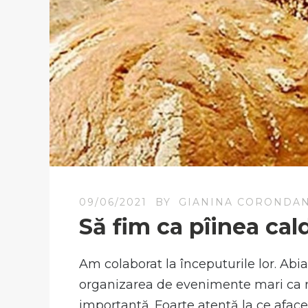
09/06/2021
BY
GIANINA CORONDA
Să fim ca pîinea cal
Am colaborat la începuturile lor. Abi
organizarea de evenimente mari ca red
importantă. Foarte atentă la ce afaceri