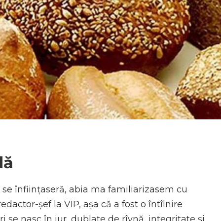
N
dă
a se înființaseră, abia ma familiarizasem cu
actor-șef la VIP, așa că a fost o întîlnire
 se nasc în jur, dublate de rîvnă, integritate și