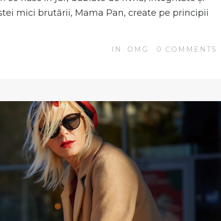
tei mici brutării, Mama Pan, create pe principii
IN
OMG
0
COMMENTS