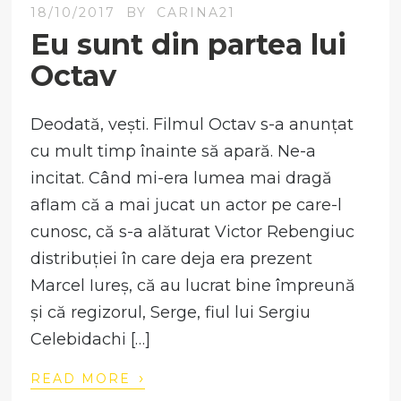
18/10/2017
BY
CARINA21
Eu sunt din partea lui
Octav
Deodată, vești. Filmul Octav s-a anunțat
cu mult timp înainte să apară. Ne-a
incitat. Când mi-era lumea mai dragă
aflam că a mai jucat un actor pe care-l
cunosc, că s-a alăturat Victor Rebengiuc
distribuției în care deja era prezent
Marcel Iureș, că au lucrat bine împreună
și că regizorul, Serge, fiul lui Sergiu
Celebidachi […]
›
READ MORE