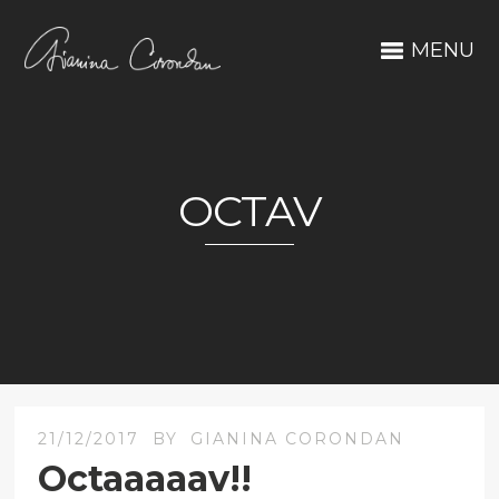
MENU
OCTAV
21/12/2017
BY
GIANINA CORONDAN
Octaaaaav!!