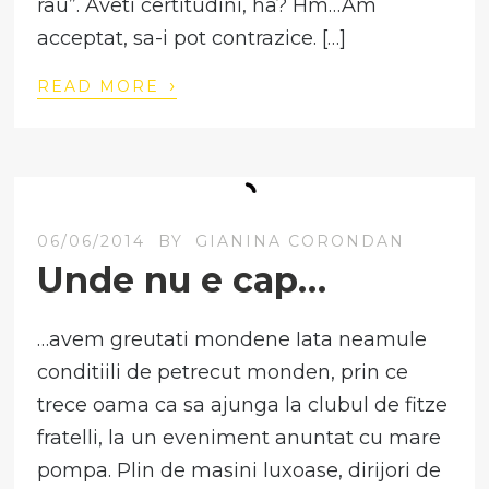
rau”. Aveti certitudini, ha? Hm…Am
acceptat, sa-i pot contrazice. […]
›
READ MORE
06/06/2014
BY
GIANINA CORONDAN
Unde nu e cap…
…avem greutati mondene Iata neamule
conditiili de petrecut monden, prin ce
trece oama ca sa ajunga la clubul de fitze
fratelli, la un eveniment anuntat cu mare
pompa. Plin de masini luxoase, dirijori de