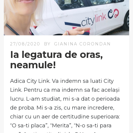
27/08/2020
BY
GIANINA CORONDAN
Ia legatura de oras,
neamule!
Adica City Link. Va indemn sa luati City
Link. Pentru ca ma indemn sa fac același
lucru. L-am studiat, mi s-a dat o perioada
de proba. Mi s-a zis, cu mare incredere,
chiar cu un aer de certitudine superioara:
“O sa-ti placa”, “Merita”, “N-o sa-ti para