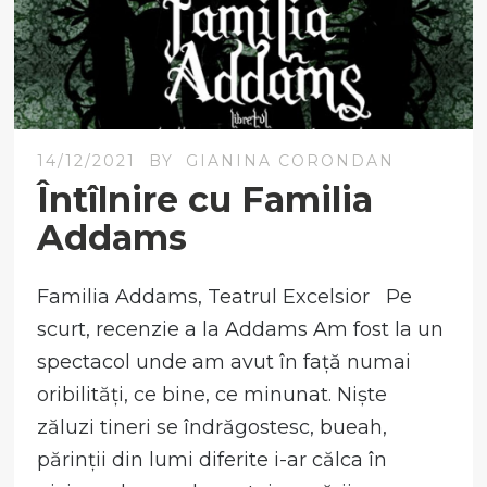
14/12/2021
BY
GIANINA CORONDAN
Întîlnire cu Familia
Addams
Familia Addams, Teatrul Excelsior Pe
scurt, recenzie a la Addams Am fost la un
spectacol unde am avut în față numai
oribilități, ce bine, ce minunat. Niște
zăluzi tineri se îndrăgostesc, bueah,
părinții din lumi diferite i-ar călca în