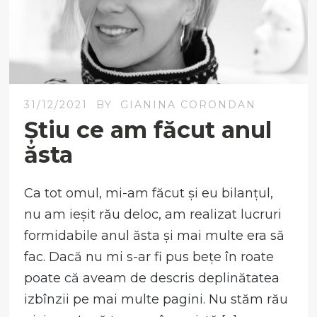
31/12/2021
BY
GIANINA CORONDAN
Știu ce am făcut anul
ăsta
Ca tot omul, mi-am făcut și eu bilanțul,
nu am ieșit rău deloc, am realizat lucruri
formidabile anul ăsta și mai multe era să
fac. Dacă nu mi s-ar fi pus bețe în roate
poate că aveam de descris deplinătatea
izbînzii pe mai multe pagini. Nu stăm rău