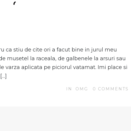
N
 ca stiu de cite ori a facut bine in jurul meu
 de musetel la raceala, de galbenele la arsuri sau
e varza aplicata pe piciorul vatamat. Imi place si
[…]
IN
OMG
0
COMMENTS