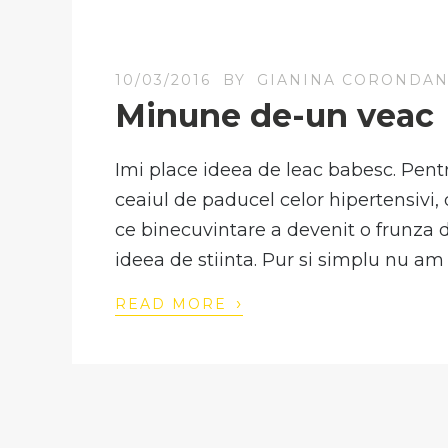
10/03/2016
BY
GIANINA CORONDA
Minune de-un veac
Imi place ideea de leac babesc. Pentru
ceaiul de paducel celor hipertensivi,
ce binecuvintare a devenit o frunza d
ideea de stiinta. Pur si simplu nu am 
›
READ MORE