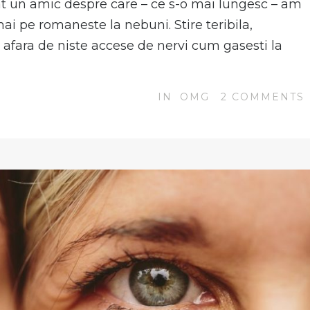
at un amic despre care – ce s-o mai lungesc – am
 mai pe romaneste la nebuni. Stire teribila,
 afara de niste accese de nervi cum gasesti la
IN
OMG
2
COMMENTS