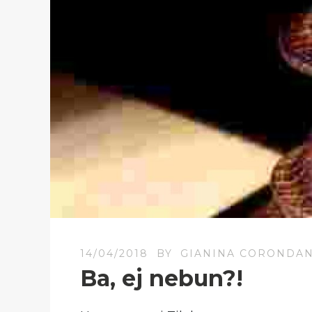
14/04/2018
BY
GIANINA CORONDA
Ba, ej nebun?!