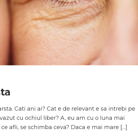
N
sta
rsta. Cati ani ai? Cat e de relevant e sa intrebi pe
 vazut cu ochiul liber? A, eu am cu o luna mai
ce afli, se schimba ceva? Daca e mai mare […]