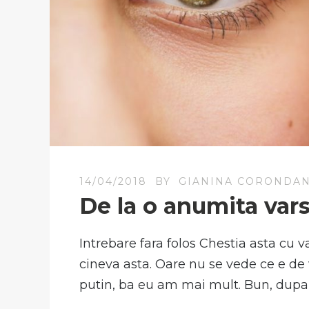
14/04/2018
BY
GIANINA CORONDA
De la o anumita var
Intrebare fara folos Chestia asta cu va
cineva asta. Oare nu se vede ce e de
putin, ba eu am mai mult. Bun, dupa 