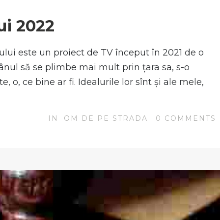
N
ui 2022
lui este un proiect de TV început în 2021 de o
nul să se plimbe mai mult prin țara sa, s-o
o, ce bine ar fi. Idealurile lor sînt și ale mele,
IN
OM DE PE STRADA
0
COMMENTS