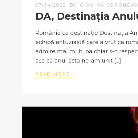
27/04/2022
BY
GIANINA CORONDA
DA, Destinația Anul
România ca destinație Destinația Anu
echipă entuziastă care a vrut ca româ
admire mai mult, ba chiar s-o respecte, 
așa că anul ăsta ne-am unit […]
›
READ MORE