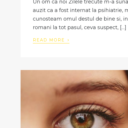
Un om ca noi Zilele trecute m-a sun
auzit ca a fost internat la psihiatrie,
cunosteam omul destul de bine si, in
romani la tot pasul, ceva suspect, […]
›
READ MORE