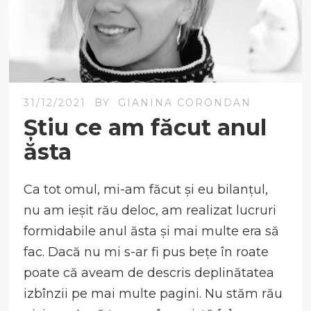
31/12/2021
BY
GIANINA CORONDAN
Știu ce am făcut anul
ăsta
Ca tot omul, mi-am făcut și eu bilanțul,
nu am ieșit rău deloc, am realizat lucruri
formidabile anul ăsta și mai multe era să
fac. Dacă nu mi s-ar fi pus bețe în roate
poate că aveam de descris deplinătatea
izbînzii pe mai multe pagini. Nu stăm rău