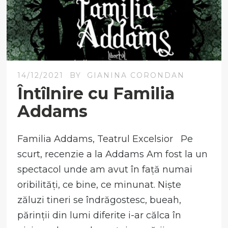
14/12/2021
BY
GIANINA CORONDAN
Întîlnire cu Familia
Addams
Familia Addams, Teatrul Excelsior Pe
scurt, recenzie a la Addams Am fost la un
spectacol unde am avut în față numai
oribilități, ce bine, ce minunat. Niște
zăluzi tineri se îndrăgostesc, bueah,
părinții din lumi diferite i-ar călca în