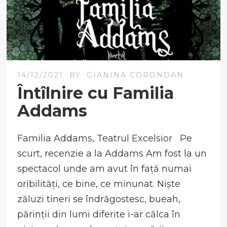
14/12/2021
BY
GIANINA CORONDAN
Întîlnire cu Familia
Addams
Familia Addams, Teatrul Excelsior Pe
scurt, recenzie a la Addams Am fost la un
spectacol unde am avut în față numai
oribilități, ce bine, ce minunat. Niște
zăluzi tineri se îndrăgostesc, bueah,
părinții din lumi diferite i-ar călca în