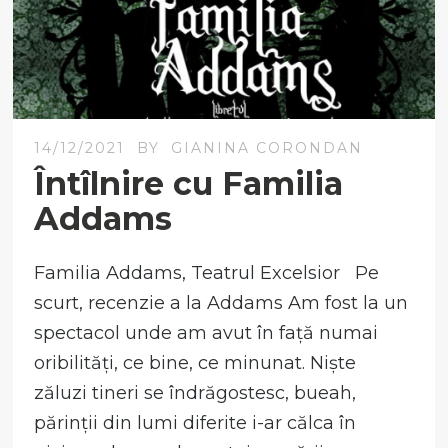
14/12/2021
BY
GIANINA CORONDAN
Întîlnire cu Familia
Addams
Familia Addams, Teatrul Excelsior Pe
scurt, recenzie a la Addams Am fost la un
spectacol unde am avut în față numai
oribilități, ce bine, ce minunat. Niște
zăluzi tineri se îndrăgostesc, bueah,
părinții din lumi diferite i-ar călca în