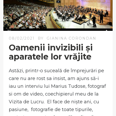
08/02/2021
BY
GIANINA CORONDAN
Oamenii invizibili și
aparatele lor vrăjite
Astăzi, printr-o suceală de împrejurări pe
care nu are rost sa insist, am ajuns să-i
iau un interviu lui Marius Tudose, fotograf
si om de video, coechipierul meu de la
Vizita de Lucru. El face de niște ani, cu
pasiune, fotografie de toate tipurile,