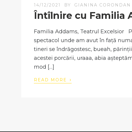
14/12/2021
BY
GIANINA CORONDAN
Întîlnire cu Famili
Familia Addams, Teatrul Excelsior P
spectacol unde am avut în față numai 
tineri se îndrăgostesc, bueah, părinții
acestei porcării, uraaa, abia așteptăm
mod […]
›
READ MORE