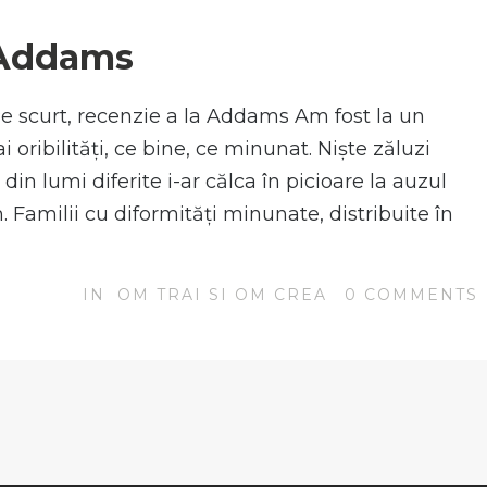
a Addams
e scurt, recenzie a la Addams Am fost la un
oribilități, ce bine, ce minunat. Niște zăluzi
 din lumi diferite i-ar călca în picioare la auzul
. Familii cu diformități minunate, distribuite în
IN
OM TRAI SI OM CREA
0
COMMENTS