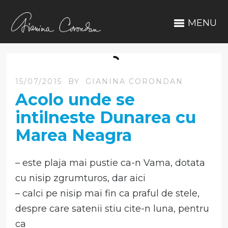
MENU
15/07/2015
BY
GIANINA CORONDAN
Acolo unde se
intilneste Dunarea cu
Marea Neagra
– este plaja mai pustie ca-n Vama, dotata
cu nisip zgrumturos, dar aici
– calci pe nisip mai fin ca praful de stele,
despre care satenii stiu cite-n luna, pentru
ca