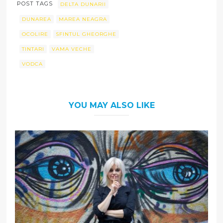
POST TAGS
DELTA DUNARII
DUNAREA
MAREA NEAGRA
OCOLIRE
SFINTUL GHEORGHE
TINTARI
VAMA VECHE
VODCA
YOU MAY ALSO LIKE