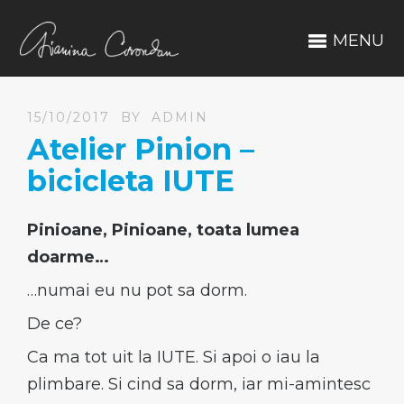
MENU
15/10/2017
BY
ADMIN
Atelier Pinion –
bicicleta IUTE
Pinioane, Pinioane, toata lumea
doarme…
…numai eu nu pot sa dorm.
De ce?
Ca ma tot uit la IUTE. Si apoi o iau la
plimbare. Si cind sa dorm, iar mi-amintesc