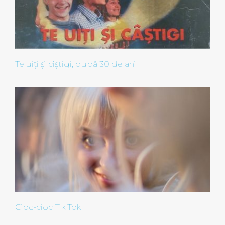
Te uiți și cîștigi, după 30 de ani
Cioc-cioc Tik Tok