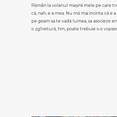
Rămân la volanul mașinii mele pe care tre
că, nah, e a mea. Nu mă mai incinta că e 
pe geam sa te vadă lumea, sa asocieze entit
o zgîrietură, hm, poate trebuie s-o vopses