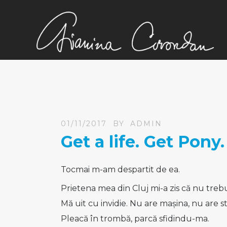
01/11/2017
BY
ADMIN
Get a life. Get Pony.
Tocmai m-am despartit de ea.
Prietena mea din Cluj mi-a zis că nu trebu
Mă uit cu invidie. Nu are mașina, nu are s
Pleacă în trombă, parcă sfidindu-ma.