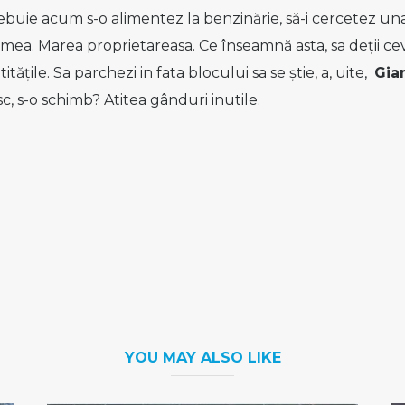
buie acum s-o alimentez la benzinărie, să-i cercetez una-a
a mea. Marea proprietareasa. Ce înseamnă asta, sa deții c
ățile. Sa parchezi in fata blocului sa se știe, a, uite,
Gia
c, s-o schimb? Atitea gânduri inutile.
YOU MAY ALSO LIKE