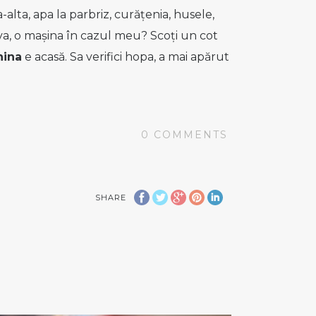
lta, apa la parbriz, curățenia, husele,
eva, o mașina în cazul meu? Scoți un cot
nina
e acasă. Sa verifici hopa, a mai apărut
0
COMMENTS
SHARE