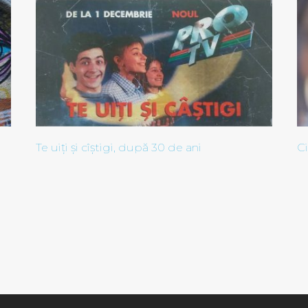
Te uiți și cîștigi, după 30 de ani
Ci