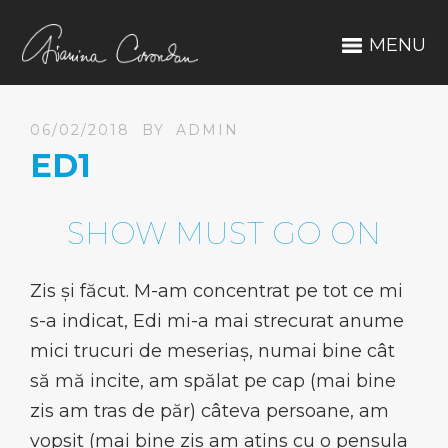
MENU
06/02/2018
BY
ADMIN
ED1
SHOW MUST GO ON
Zis și făcut. M-am concentrat pe tot ce mi
s-a indicat, Edi mi-a mai strecurat anume
mici trucuri de meseriaș, numai bine cât
să mă incite, am spălat pe cap (mai bine
zis am tras de păr) câteva persoane, am
vopsit (mai bine zis am atins cu o pensula