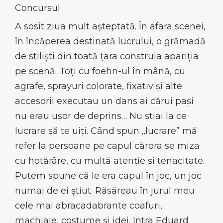
Concursul
A sosit ziua mult așteptată. În afara scenei,
în încăperea destinată lucrului, o grămadă
de stiliști din toată țara construia apariția
pe scenă. Toți cu foehn-ul în mână, cu
agrafe, sprayuri colorate, fixativ și alte
accesorii executau un dans ai cărui pași
nu erau ușor de deprins… Nu știai la ce
lucrare să te uiți. Când spun „lucrare” mă
refer la persoane pe capul cărora se miza
cu hotărâre, cu multă atenție și tenacitate.
Putem spune că le era capul în joc, un joc
numai de ei știut. Răsăreau în jurul meu
cele mai abracadabrante coafuri,
machiaje, costume și idei. Intra Eduard