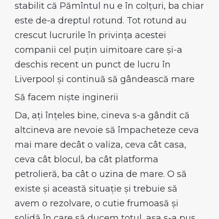
stabilit că Pămîntul nu e în colțuri, ba chiar
este de-a dreptul rotund. Tot rotund au
crescut lucrurile în privința acestei
companii cel puțin uimitoare care și-a
deschis recent un punct de lucru în
Liverpool și continuă să gândească mare
Să facem niște inginerii
Da, ați înțeles bine, cineva s-a gândit că
altcineva are nevoie să împacheteze ceva
mai mare decât o valiza, ceva cât casa,
ceva cât blocul, ba cât platforma
petrolieră, ba cât o uzina de mare. O să
existe și această situație și trebuie să
avem o rezolvare, o cutie frumoasă și
solidă în care să ducem totul, așa s-a pus