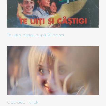
Te uiți și cîștigi, după 30 de ani
Cioc-cioc Tik Tok