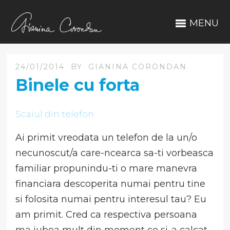
MENU
24/01/2014
BY
GIANINA CORONDAN
Binele cu forta
Scaiul din telefon
Ai primit vreodata un telefon de la un/o
necunoscut/a care-ncearca sa-ti vorbeasca
familiar propunindu-ti o mare manevra
financiara descoperita numai pentru tine
si folosita numai pentru interesul tau? Eu
am primit. Cred ca respectiva persoana
ma iubea mult din moment ce si-a calcat