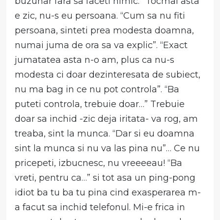
buzunar fara sa faceti nimic.” Tocmai asta
e zic, nu-s eu persoana. “Cum sa nu fiti
persoana, sinteti prea modesta doamna,
numai juma de ora sa va explic”. “Exact
jumatatea asta n-o am, plus ca nu-s
modesta ci doar dezinteresata de subiect,
nu ma bag in ce nu pot controla”. “Ba
puteti controla, trebuie doar…” Trebuie
doar sa inchid -zic deja iritata- va rog, am
treaba, sint la munca. “Dar si eu doamna
sint la munca si nu va las pina nu”… Ce nu
pricepeti, izbucnesc, nu vreeeeau! “Ba
vreti, pentru ca…” si tot asa un ping-pong
idiot ba tu ba tu pina cind exasperarea m-
a facut sa inchid telefonul. Mi-e frica in