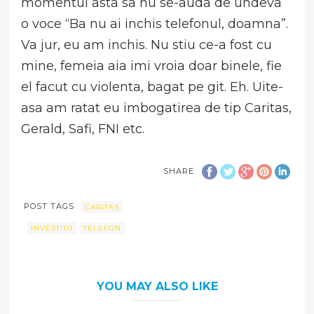
momentul asta sa nu se-auda de undeva
o voce “Ba nu ai inchis telefonul, doamna”.
Va jur, eu am inchis. Nu stiu ce-a fost cu
mine, femeia aia imi vroia doar binele, fie
el facut cu violenta, bagat pe git. Eh. Uite-
asa am ratat eu imbogatirea de tip Caritas,
Gerald, Safi, FNI etc.
SHARE
POST TAGS
CARITAS
INVESTITII
TELEFON
YOU MAY ALSO LIKE