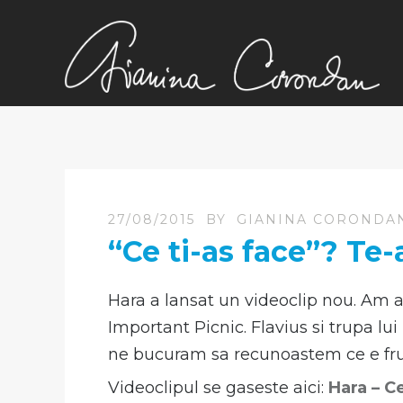
27/08/2015
BY
GIANINA CORONDA
“Ce ti-as face”? Te-
Hara a lansat un videoclip nou. Am 
Important Picnic. Flavius si trupa lu
ne bucuram sa recunoastem ce e frum
Videoclipul se gaseste aici:
Hara – Ce