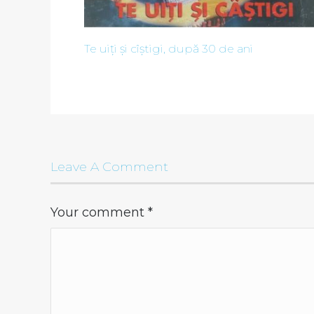
Te uiți și cîștigi, după 30 de ani
Leave A Comment
Your comment
*