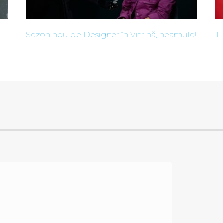
Sezon nou de Designer în Vitrină, neamule!
T