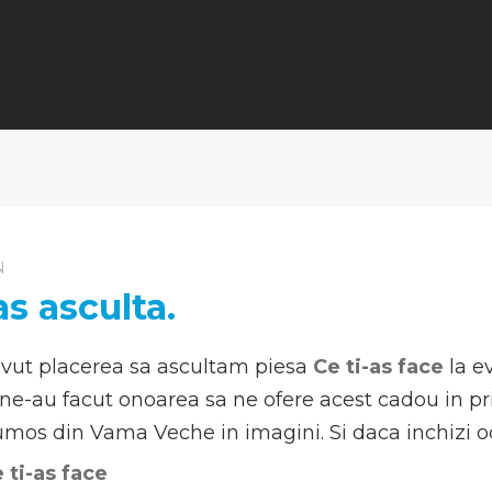
N
as asculta.
avut placerea sa ascultam piesa
Ce ti-as face
la e
i ne-au facut onoarea sa ne ofere acest cadou in pr
os din Vama Veche in imagini. Si daca inchizi ochi
 ti-as face