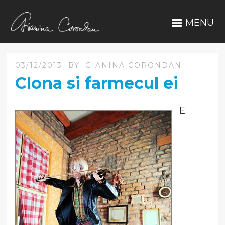
MENU
03/12/2013
BY
GIANINA CORONDAN
Clona si farmecul ei
E