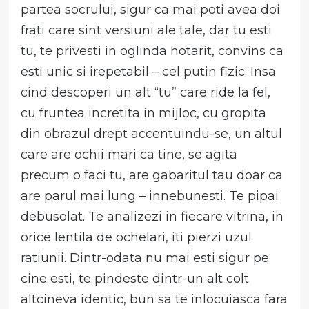
partea socrului, sigur ca mai poti avea doi
frati care sint versiuni ale tale, dar tu esti
tu, te privesti in oglinda hotarit, convins ca
esti unic si irepetabil – cel putin fizic. Insa
cind descoperi un alt “tu” care ride la fel,
cu fruntea incretita in mijloc, cu gropita
din obrazul drept accentuindu-se, un altul
care are ochii mari ca tine, se agita
precum o faci tu, are gabaritul tau doar ca
are parul mai lung – innebunesti. Te pipai
debusolat. Te analizezi in fiecare vitrina, in
orice lentila de ochelari, iti pierzi uzul
ratiunii. Dintr-odata nu mai esti sigur pe
cine esti, te pindeste dintr-un alt colt
altcineva identic, bun sa te inlocuiasca fara