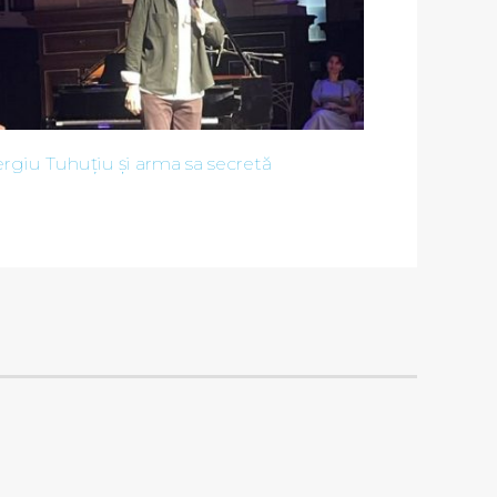
rgiu Tuhuțiu și arma sa secretă