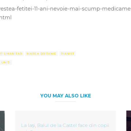
povestea-fetitei-11-ani-nevoie-mai-scump-medicam
.html
T UMANITAR
MAREA BRITANIE
PIANIST
UNITI
YOU MAY ALSO LIKE
La Iași, Balul de la Castel face din copii