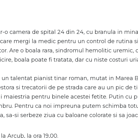
ntr-o camera de spital 24 din 24, cu branula in mina
n care mergi la medic pentru un control de rutina si
tor. Are o boala rara, sindromul hemolitic uremic, c
ire, boala poate fi tratata, dar cu niste costuri uri
un talentat pianist tinar roman, mutat in Marea Br
estora si trecatorii de pe strada care au un pic de 
rui maiestria pentru binele acestei fetite. Putin cu
mbru. Pentru ca noi impreuna putem schimba totul
a, sa-si serbeze ziua cu baloane colorate si sa joac
 la Arcub, la ora 19,00.