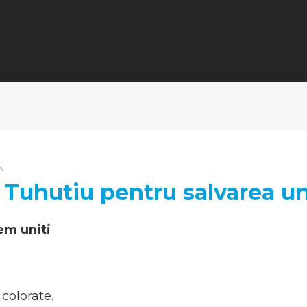
N
 Tuhutiu pentru salvarea un
em uniti
 colorate.