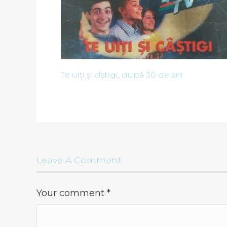
Te uiți și cîștigi, după 30 de ani
Leave A Comment
Your comment
*