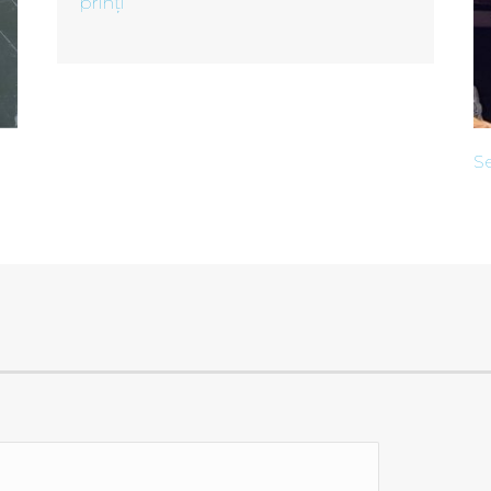
prinți
Se