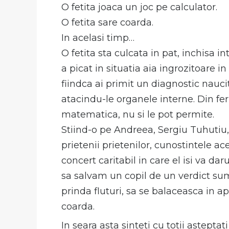
O fetita joaca un joc pe calculator.
O fetita sare coarda.
In acelasi timp…
O fetita sta culcata in pat, inchisa i
a picat in situatia aia ingrozitoare i
fiindca ai primit un diagnostic nauci
atacindu-le organele interne. Din feric
matematica, nu si le pot permite.
Stiind-o pe Andreea, Sergiu Tuhutiu, 
prietenii prietenilor, cunostintele ac
concert caritabil in care el isi va da
sa salvam un copil de un verdict su
prinda fluturi, sa se balaceasca in ap
coarda.
In seara asta sinteti cu totii asteptati