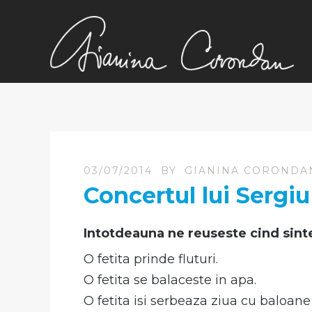
03/07/2014
BY
GIANINA CORONDA
Concertul lui Sergiu
Intotdeauna ne reuseste cind sint
O fetita prinde fluturi.
O fetita se balaceste in apa.
O fetita isi serbeaza ziua cu baloane