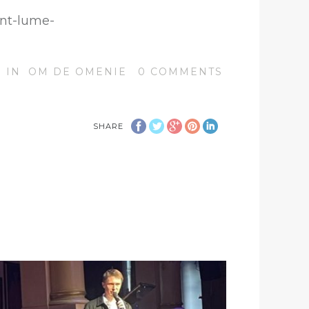
ent-lume-
IN
OM DE OMENIE
0
COMMENTS
SHARE