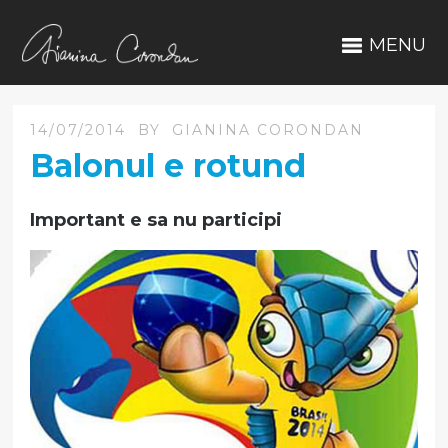
MENU
14/07/2014
BY
GIANINA CORONDAN
Balonul e rotund
Important e sa nu participi