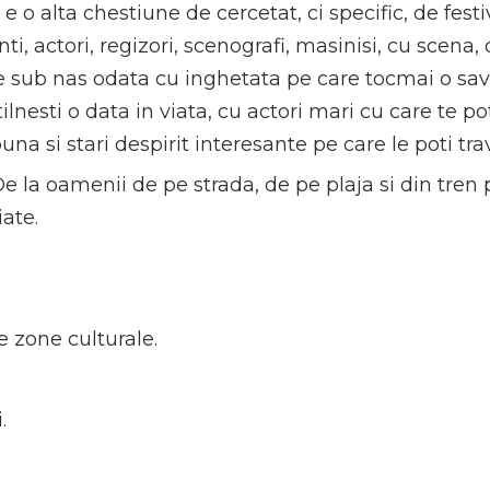
 e o alta chestiune de cercetat, ci specific, de fes
ti, actori, regizori, scenografi, masinisi, cu scena
 sub nas odata cu inghetata pe care tocmai o savur
lnesti o data in viata, cu actori mari cu care te pot
na si stari despirit interesante pe care le poti tra
 la oamenii de pe strada, de pe plaja si din tren p
iate.
te zone culturale.
.