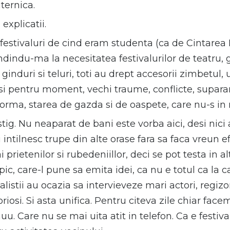
ternica.
 explicatii.
t festivaluri de cind eram studenta (ca de Cintare
ndindu-ma la necesitatea festivalurilor de teatru, g
ginduri si teluri, toti au drept accesorii zimbetul
r si pentru moment, vechi traume, conflicte, suparar
forma, starea de gazda si de oaspete, care nu-s in 
cistig. Nu neaparat de bani este vorba aici, desi nici
 intilnesc trupe din alte orase fara sa faca vreun e
 prietenilor si rubedeniillor, deci se pot testa in al
ic, care-l pune sa emita idei, ca nu e totul ca la c
istii au ocazia sa intervieveze mari actori, regizori
oriosi. Si asta unifica. Pentru citeva zile chiar fac
u. Care nu se mai uita atit in telefon. Ca e festival