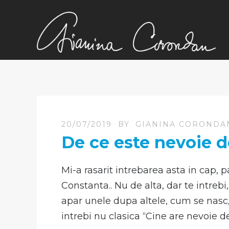
20/07/2019
BY
GIANINA CORONDA
De ce este nevoie d
Mi-a rasarit intrebarea asta in cap, par
Constanta.. Nu de alta, dar te intreb
apar unele dupa altele, cum se nasc,
intrebi nu clasica “Cine are nevoie de