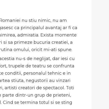
a Romaniei nu stiu nimic, nu am
asesc ca principalul avantaj ar fi ca
, uimirea, admiratia. Exista momente
i si sa primeze bucuria creatiei, a
rutina omului, oricit mi-ati spune.
 acestia nu-s de neglijat, dar iesi cu
fort, trupele de teatru se confrunta
te conditii, personalul tehnic e in
artea stiuta, negustorii au vinzari
, artisti creatori de spectacol. Toti
em parte dintr-un grup de prieteni,
. Cind se termina totul si se sting