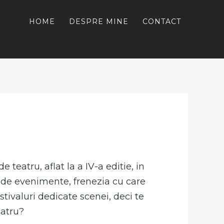
HOME
DESPRE MINE
CONTACT
e teatru, aflat la a IV-a editie, in
ii de evenimente, frenezia cu care
tivaluri dedicate scenei, deci te
eatru?