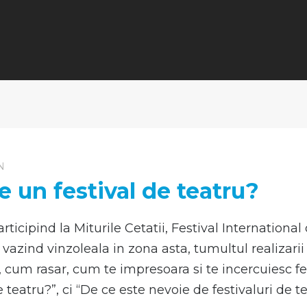
N
e un festival de teatru?
ticipind la Miturile Cetatii, Festival International d
i, vazind vinzoleala in zona asta, tumultul realizar
 cum rasar, cum te impresoara si te incercuiesc fes
 teatru?”, ci “De ce este nevoie de festivaluri de t