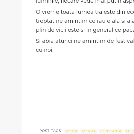
luminile, fiecare vede mai putin aspr
O vreme toata lumea traieste din eco
treptat ne amintim ce rau e ala si alal
plin de vicii este si in general ce pa
Si abia atunci ne amintim de festival
cu noi.
POST TAGS
ACTOR
ACTRITA
CONSTANTA
FES