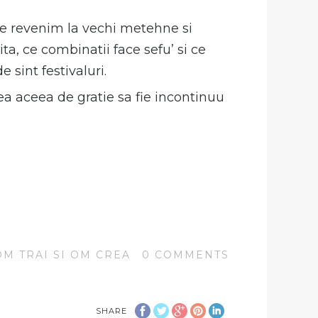
are revenim la vechi metehne si
ita, ce combinatii face sefu’ si ce
 sint festivaluri.
rea aceea de gratie sa fie incontinuu
OM TRAI SI OM CREA
0
COMMENTS
SHARE