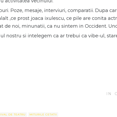
u activitatea vecinului.
uri. Poze, mesaje, interviuri, comparatii. Dupa c
alt ,ce prost joaca ixulescu, ce pile are conita actr
cat de noi, minunatii, ca nu sintem in Occident. Unde
ul nostru si intelegem ca ar trebui ca vibe-ul, sta
IN
TIVAL DE TEATRU
MITURILE CETATII