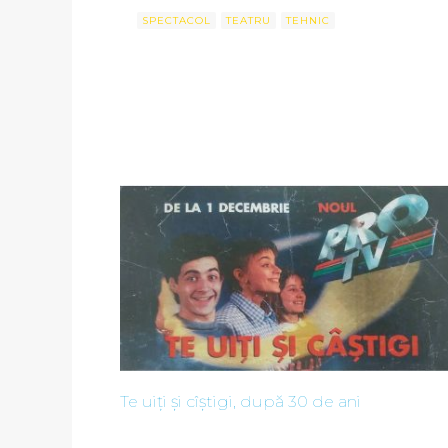
SPECTACOL
TEATRU
TEHNIC
Te uiți și cîștigi, după 30 de ani