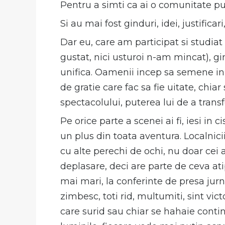
Pentru a simti ca ai o comunitate pu
Si au mai fost ginduri, idei, justificari,
Dar eu, care am participat si studia
gustat, nici usturoi n-am mincat), gi
unifica. Oamenii incep sa semene in 
de gratie care fac sa fie uitate, chia
spectacolului, puterea lui de a trans
Pe orice parte a scenei ai fi, iesi in 
un plus din toata aventura. Localnicii
cu alte perechi de ochi, nu doar cei ai
deplasare, deci are parte de ceva atip
mai mari, la conferinte de presa jurnal
zimbesc, toti rid, multumiti, sint vict
care surid sau chiar se hahaie continu