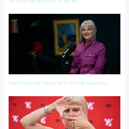
Te uiți și cîștigi, după 30 de ani
Sezon nou de Designer în Vitrină, neamule!