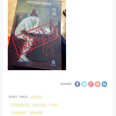
SHARE
POST TAGS
CARTE
COMUNISM
ENGLEZ
FILM
LANSARE
LONDRA