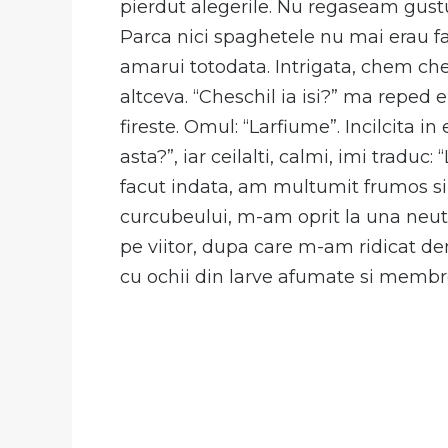
pierdut alegerile. Nu regaseam gust
Parca nici spaghetele nu mai erau fac
amarui totodata. Intrigata, chem chel
altceva. “Cheschil ia isi?” ma reped e
fireste. Omul: “Larfiume”. Incilcita i
asta?”, iar ceilalti, calmi, imi tradu
facut indata, am multumit frumos si
curcubeului, m-am oprit la una neutr
pe viitor, dupa care m-am ridicat de
cu ochii din larve afumate si membr