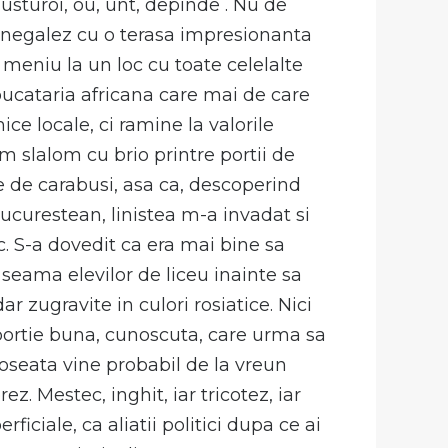
usturoi, ou, unt, depinde . Nu de
l senegalez cu o terasa impresionanta
 meniu la un loc cu toate celelalte
ucataria africana care mai de care
ce locale, ci ramine la valorile
m slalom cu brio printre portii de
e de carabusi, asa ca, descoperind
curestean, linistea m-a invadat si
c. S-a dovedit ca era mai bine sa
 seama elevilor de liceu inainte sa
r zugravite in culori rosiatice. Nici
portie buna, cunoscuta, care urma sa
roseata vine probabil de la vreun
. Mestec, inghit, iar tricotez, iar
iciale, ca aliatii politici dupa ce ai