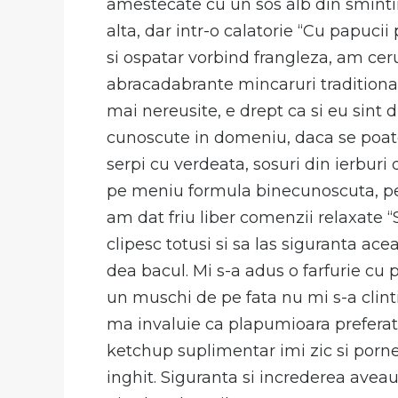
amestecate cu un sos alb din smintina
alta, dar intr-o calatorie “Cu papuci
si ospatar vorbind frangleza, am ceru
abracadabrante mincaruri traditiona
mai nereusite, e drept ca si eu sint 
cunoscute in domeniu, daca se poate c
serpi cu verdeata, sosuri din ierbur
pe meniu formula binecunoscuta, pe 
am dat friu liber comenzii relaxate “
clipesc totusi si sa las siguranta ac
dea bacul. Mi s-a adus o farfurie cu p
un muschi de pe fata nu mi s-a clin
ma invaluie ca plapumioara preferata
ketchup suplimentar imi zic si pornes
inghit. Siguranta si increderea aveau