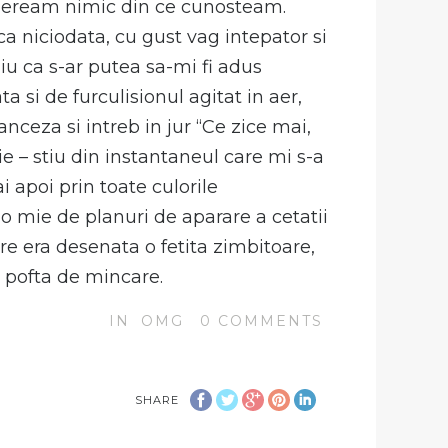
opeream nimic din ce cunosteam.
ca niciodata, cu gust vag intepator si
ziu ca s-ar putea sa-mi fi adus
a si de furculisionul agitat in aer,
anceza si intreb in jur “Ce zice mai,
ie – stiu din instantaneul care mi s-a
apoi prin toate culorile
o mie de planuri de aparare a cetatii
e era desenata o fetita zimbitoare,
 pofta de mincare.
IN
OMG
0
COMMENTS
SHARE