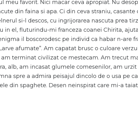
ul meu favorit. Nici macar ceva apropiat. Nu des
ute din faina si apa. Ci din ceva straniu, casante 
nerul si-l descos, cu ingrijorarea nascuta prea tir
u in el, fluturindu-mi franceza coanei Chirita, ajutat
n enigma il boscorodesc pe individ ca habar n-are fr
c: “Larve afumate”. Am capatat brusc o culoare verzu
 am terminat civilizat ce mestecam. Am trecut mai 
a, alb, am incasat glumele comesenilor, am urzit 
mna spre a admira peisajul dincolo de o usa pe car
ele din spaghete. Desen neinspirat care mi-a taiat