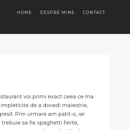
HOME
DESPRE MINE
CONTACT
staurant voi primi exact ceea ce ma
i impleticite de a dovedi maiestrie,
esit. Prin urmare am patit-o, iar
ebuie sa fie spaghetti fierte,