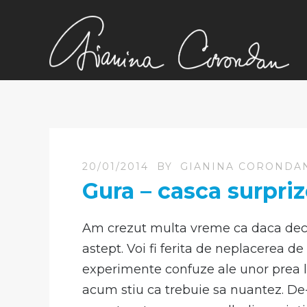
20/01/2014
BY
GIANINA CORONDA
Gura – casca surpri
Am crezut multa vreme ca daca decre
astept. Voi fi ferita de neplacerea de
experimente confuze ale unor prea la
acum stiu ca trebuie sa nuantez. De-