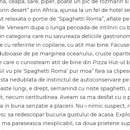
, ceapa, sare, piper, poate un pic de rozmarin si 
i prin desert” prin Africa, ajunsa la un fel de hote
t relaxata o portie de “Spaghetti Roma”, aflate pe
le. Veneam dupa o lunga perioada de intilniri cu b
din categoria care nu savureaza deliciile gastronomi
u referinte in copilarie, cu atit mai bine. Facuse
i dubioase de pe marginea oceanului, cruste oparit
care o cunosteam atit de bine din Pizza Hut-ul bu
Sil vu ple ‘Spaghetti Roma’ pur moa” fara sa clipes
easta nedublata de instinctul de autoconservare pe
aste lungi, e drept, semanind cu niste spaghetti, da
tit, necum certitudinea. Aveam sa ma desfat cu o 
 in buna senzatie a placerii. Nu-i nimic suspect, 
c sa redescopar bucuria gustului de acasa. Explorez
 ma paraseasca inexplicabil, ca doua prietene superf