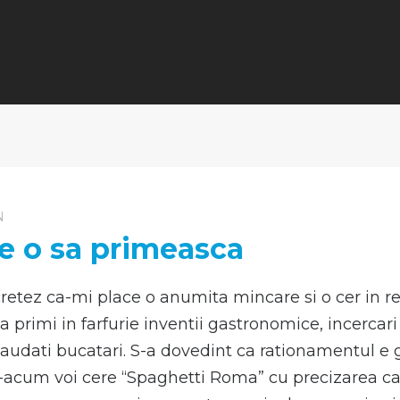
N
ze o sa primeasca
tez ca-mi place o anumita mincare si o cer in re
 a primi in farfurie inventii gastronomice, incercar
udati bucatari. S-a dovedint ca rationamentul e gr
acum voi cere “Spaghetti Roma” cu precizarea ca tr