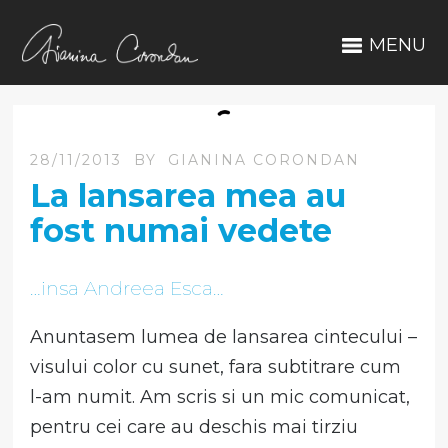
MENU
28/11/2013
BY
GIANINA CORONDAN
La lansarea mea au
fost numai vedete
…insa Andreea Esca…
Anuntasem lumea de lansarea cintecului –
visului color cu sunet, fara subtitrare cum
l-am numit. Am scris si un mic comunicat,
pentru cei care au deschis mai tirziu