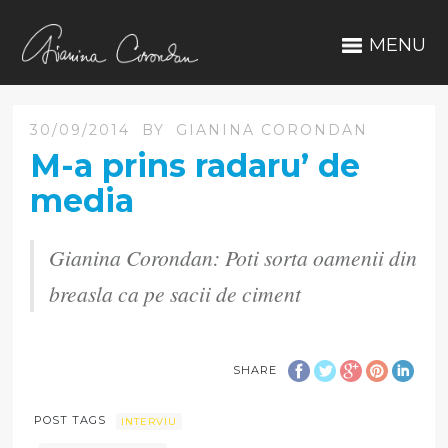
MENU
30/09/2014
BY
GIANINA CORONDAN
M-a prins radaru’ de
media
Gianina Corondan: Poti sorta oamenii din
breasla ca pe sacii de ciment
SHARE
POST TAGS
INTERVIU